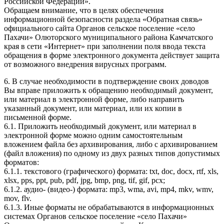
Российской Федерации».
Обращаем внимание, что в целях обеспечения
информационной безопасности раздела «Обратная связь»
официального сайта Органов сельское поселение «село
Пахачи» Олюторского муниципального района Камчатского
края в сети «Интернет» при заполнении поля ввода текста
обращения в форме электронного документа действует защита
от возможного внедрения вирусных программ.
6. В случае необходимости в подтверждение своих доводов
Вы вправе приложить к обращению необходимый документ,
или материал в электронной форме, либо направить
указанный документ, или материал, или их копии в
письменной форме.
6.1. Приложить необходимый документ, или материал в
электронной форме можно одним самостоятельным
вложением файла без архивирования, либо с архивированием
(файл вложения) по одному из двух разных типов допустимых
форматов:
6.1.1. текстового (графического) формата: txt, doc, docx, rtf, xls,
xlsx, pps, ppt, pub, pdf, jpg, bmp, png, tif, gif, pcx;
6.1.2. аудио- (видео-) формата: mp3, wma, avi, mp4, mkv, wmv,
mov, flv.
6.1.3. Иные форматы не обрабатываются в информационных
системах Органов сельское поселение «село Пахачи»