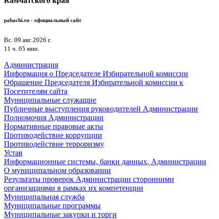
Камчатского края
pahachi.ru - официальный сайт
Вс. 09 авг. 2026 г.
11 ч. 05 мин.
Администрация
Информация о Председателе Избирательной комиссии
Обращение Председателя Избирательной комиссии к
Посетителям сайта
Муниципальные служащие
Публичные выступления руководителей Администрации
Полномочия Администрации
Нормативные правовые акты
Противодействие коррупции
Противодействие терроризму
Устав
Информационные системы, банки данных, Администрации
О муниципальном образовании
Результаты проверок Администрации сторонними
организациями в рамках их компетенции
Муниципальная служба
Муниципальные программы
Муниципальные закупки и торги