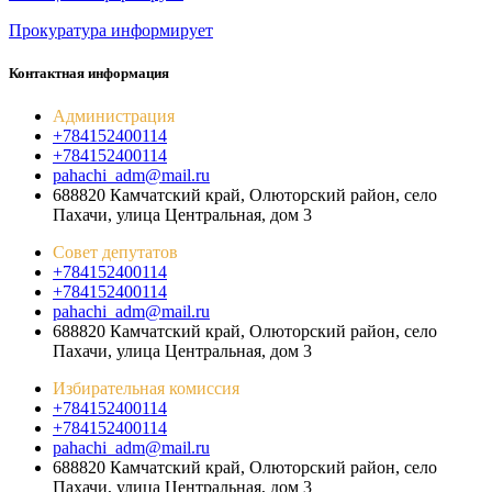
Прокуратура
информирует
Контактная информация
Администрация
+784152400114
+784152400114
pahachi_adm@mail.ru
688820 Камчатский край, Олюторский район, село
Пахачи, улица Центральная, дом 3
Совет депутатов
+784152400114
+784152400114
pahachi_adm@mail.ru
688820 Камчатский край, Олюторский район, село
Пахачи, улица Центральная, дом 3
Избирательная комиссия
+784152400114
+784152400114
pahachi_adm@mail.ru
688820 Камчатский край, Олюторский район, село
Пахачи, улица Центральная, дом 3