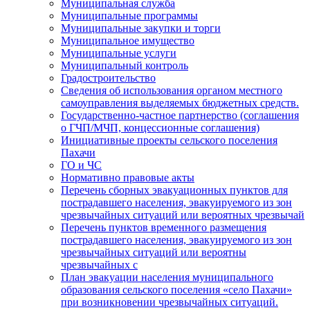
Муниципальная служба
Муниципальные программы
Муниципальные закупки и торги
Муниципальное имущество
Муниципальные услуги
Муниципальный контроль
Градостроительство
Сведения об использования органом местного
самоуправления выделяемых бюджетных средств.
Государственно-частное партнерство (соглашения
о ГЧП/МЧП, концессионные соглашения)
Инициативные проекты сельского поселения
Пахачи
ГО и ЧС
Нормативно правовые акты
Перечень сборных эвакуационных пунктов для
пострадавшего населения, эвакуируемого из зон
чрезвычайных ситуаций или вероятных чрезвычай
Перечень пунктов временного размещения
пострадавшего населения, эвакуируемого из зон
чрезвычайных ситуаций или вероятны
чрезвычайных с
План эвакуации населения муниципального
образования сельского поселения «село Пахачи»
при возникновении чрезвычайных ситуаций.