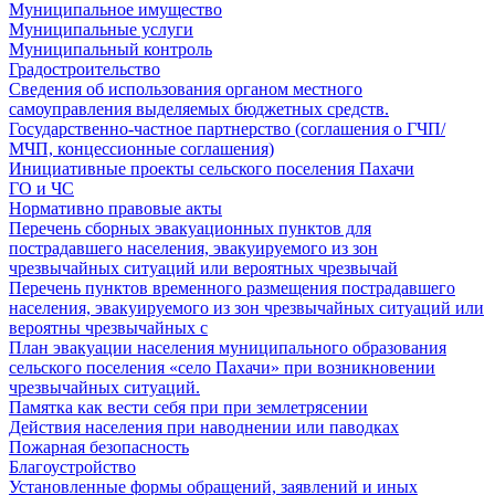
Муниципальное имущество
Муниципальные услуги
Муниципальный контроль
Градостроительство
Сведения об использования органом местного
самоуправления выделяемых бюджетных средств.
Государственно-частное партнерство (соглашения о ГЧП/
МЧП, концессионные соглашения)
Инициативные проекты сельского поселения Пахачи
ГО и ЧС
Нормативно правовые акты
Перечень сборных эвакуационных пунктов для
пострадавшего населения, эвакуируемого из зон
чрезвычайных ситуаций или вероятных чрезвычай
Перечень пунктов временного размещения пострадавшего
населения, эвакуируемого из зон чрезвычайных ситуаций или
вероятны чрезвычайных с
План эвакуации населения муниципального образования
сельского поселения «село Пахачи» при возникновении
чрезвычайных ситуаций.
Памятка как вести себя при при землетрясении
Действия населения при наводнении или паводках
Пожарная безопасность
Благоустройство
Установленные формы обращений, заявлений и иных