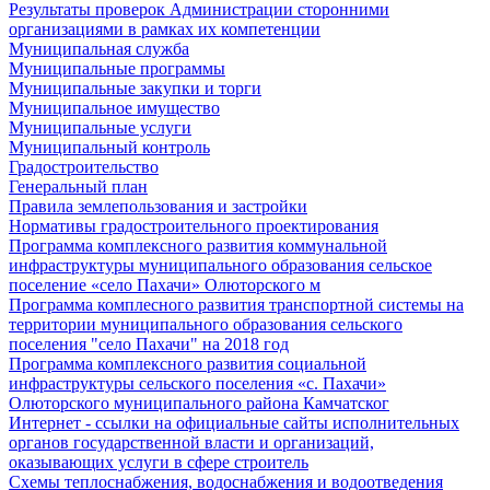
Результаты проверок Администрации сторонними
организациями в рамках их компетенции
Муниципальная служба
Муниципальные программы
Муниципальные закупки и торги
Муниципальное имущество
Муниципальные услуги
Муниципальный контроль
Градостроительство
Генеральный план
Правила землепользования и застройки
Нормативы градостроительного проектирования
Программа комплексного развития коммунальной
инфраструктуры муниципального образования сельское
поселение «село Пахачи» Олюторского м
Программа комплесного развития транспортной системы на
территории муниципального образования сельского
поселения "село Пахачи" на 2018 год
Программа комплексного развития социальной
инфраструктуры сельского поселения «с. Пахачи»
Олюторского муниципального района Камчатског
Интернет - ссылки на официальные сайты исполнительных
органов государственной власти и организаций,
оказывающих услуги в сфере строитель
Схемы теплоснабжения, водоснабжения и водоотведения