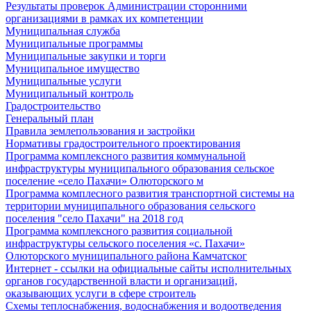
Результаты проверок Администрации сторонними
организациями в рамках их компетенции
Муниципальная служба
Муниципальные программы
Муниципальные закупки и торги
Муниципальное имущество
Муниципальные услуги
Муниципальный контроль
Градостроительство
Генеральный план
Правила землепользования и застройки
Нормативы градостроительного проектирования
Программа комплексного развития коммунальной
инфраструктуры муниципального образования сельское
поселение «село Пахачи» Олюторского м
Программа комплесного развития транспортной системы на
территории муниципального образования сельского
поселения "село Пахачи" на 2018 год
Программа комплексного развития социальной
инфраструктуры сельского поселения «с. Пахачи»
Олюторского муниципального района Камчатског
Интернет - ссылки на официальные сайты исполнительных
органов государственной власти и организаций,
оказывающих услуги в сфере строитель
Схемы теплоснабжения, водоснабжения и водоотведения