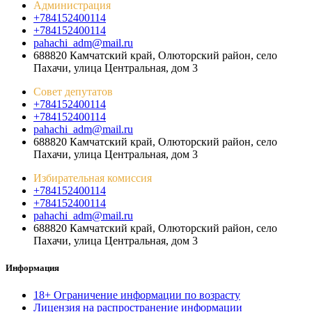
Администрация
+784152400114
+784152400114
pahachi_adm@mail.ru
688820 Камчатский край, Олюторский район, село
Пахачи, улица Центральная, дом 3
Совет депутатов
+784152400114
+784152400114
pahachi_adm@mail.ru
688820 Камчатский край, Олюторский район, село
Пахачи, улица Центральная, дом 3
Избирательная комиссия
+784152400114
+784152400114
pahachi_adm@mail.ru
688820 Камчатский край, Олюторский район, село
Пахачи, улица Центральная, дом 3
Информация
18+ Ограничение информации по возрасту
Лицензия на распространение информации