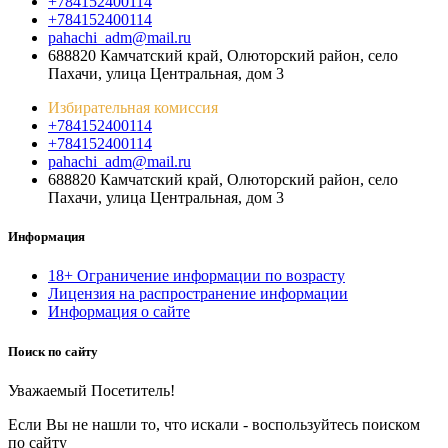
+784152400114
+784152400114
pahachi_adm@mail.ru
688820 Камчатский край, Олюторский район, село
Пахачи, улица Центральная, дом 3
Избирательная комиссия
+784152400114
+784152400114
pahachi_adm@mail.ru
688820 Камчатский край, Олюторский район, село
Пахачи, улица Центральная, дом 3
Информация
18+ Ограничение информации по возрасту
Лицензия на распространение информации
Информация о сайте
Поиск по сайту
Уважаемый Посетитель!
Если Вы не нашли то, что искали - воспользуйтесь поиском
по сайту