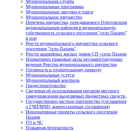
Муниципальная служба
Муниципальные программы
Муниципальные закупки и торги
Муниципальное имущество
Перечень имущества, передаваемого Олюторским
муниципальным районом в муниципальную
собственность сельского поселения "село Пахачи"
в пор
Реестр муниципального имущества сельского
поселения "село Пахачи"
Реестр аварийных жилых домов СП «село Пахачи
Нормативно правовые акты регламентирующие
ведение Реестра муниципального имущества
Готовность к отопительному периоду
Муниципальные услуги
Муниципальный контроль
Градостроительство
Сведения об использования органом местного
самоуправления выделяемых бюджетных средств.
Государственно-частное партнерство (соглашения
о ГЧП/МЧП, концессионные соглашения)
Инициативные проекты сельского поселения
Пахачи
ГО и ЧС
Пожарная безопасность